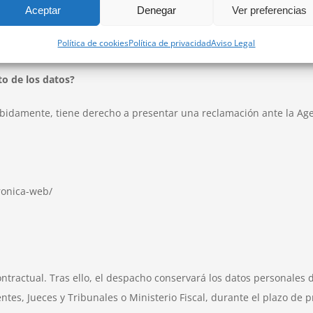
Aceptar
Denegar
Ver preferencias
Política de cookies
Política de privacidad
Aviso Legal
cionados por su titular y obtenidos con su autorización para la fi
to de los datos?
bidamente, tiene derecho a presentar una reclamación ante la Age
ronica-web/
ontractual. Tras ello, el despacho conservará los datos personale
tes, Jueces y Tribunales o Ministerio Fiscal, durante el plazo de 