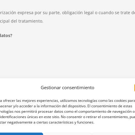
ización expresa por su parte, obligación legal o cuando se trate de
cipal del tratamiento.
datos?
Gestionar consentimiento
 automatizadas.
ión por escrito al domicilio del despacho indicado más arriba, o p
a ofrecer las mejores experiencias, utilizamos tecnologías como las cookies par
acenar y/o acceder a la información del dispositivo. El consentimiento de estas
nologías nos permitirá procesar datos como el comportamiento de navegación o
 identificaciones únicas en este sitio. No consentir o retirar el consentimiento, p
a Española de Protección de Datos (www.agpd.es) dispone de mode
ctar negativamente a ciertas características y funciones.