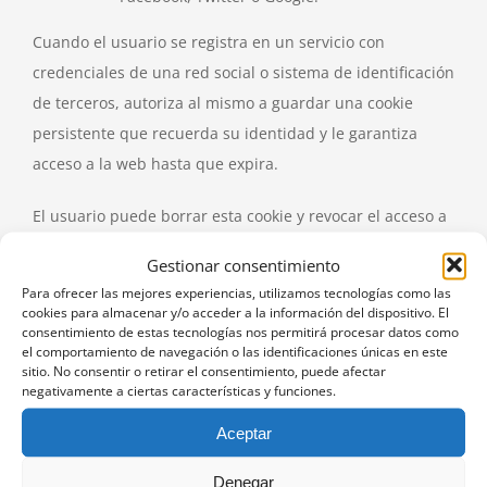
Cuando el usuario se registra en un servicio con
credenciales de una red social o sistema de identificación
de terceros, autoriza al mismo a guardar una cookie
persistente que recuerda su identidad y le garantiza
acceso a la web hasta que expira.
El usuario puede borrar esta cookie y revocar el acceso a
la web mediante redes sociales o sistema de
Gestionar consentimiento
identificación de terceros actualizando sus preferencias
Para ofrecer las mejores experiencias, utilizamos tecnologías como las
en la red social en cuestión.
cookies para almacenar y/o acceder a la información del dispositivo. El
consentimiento de estas tecnologías nos permitirá procesar datos como
el comportamiento de navegación o las identificaciones únicas en este
Cookies de analítica
: cada vez que un usuario visita una
sitio. No consentir o retirar el consentimiento, puede afectar
web o servicio, una herramienta de un proveedor externo
negativamente a ciertas características y funciones.
(Google Analytics, comScore y similares) genera una
Aceptar
cookie analítica en el dispositivo del usuario. Esta cookie
que sólo se genera en la visita, servirá en próximas
Denegar